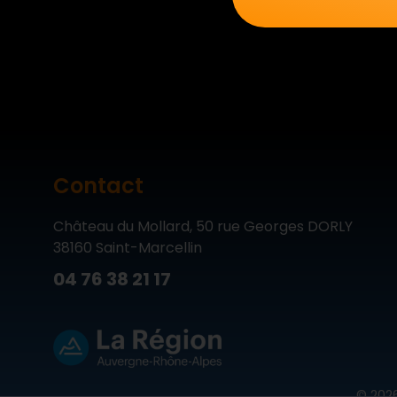
Contact
Château du Mollard, 50 rue Georges DORLY
38160 Saint-Marcellin
04 76 38 21 17
© 2026