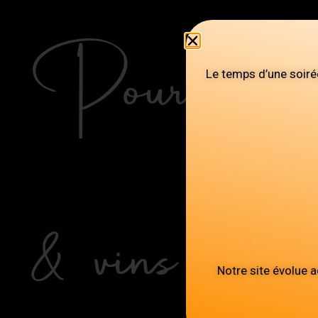
Pour 2 per
Le temps d’une soiré
& vins
Notre site évolue 