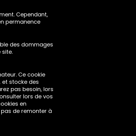
ement. Cependant,
t en permanence
nsable des dommages
 site.
nateur. Ce cookie
, et stocke des
urez pas besoin, lors
onsulter lors de vos
cookies en
t pas de remonter à