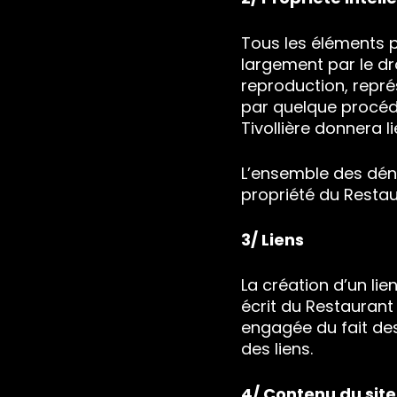
Tous les éléments p
largement par le dro
reproduction, représ
par quelque procéd
Tivollière donnera l
L’ensemble des déno
propriété du Restaur
3/ Liens
La création d’un li
écrit du Restaurant 
engagée du fait des
des liens.
4/ Contenu du site