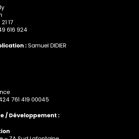
ly
n
 21 17
49 616 924
lication :
Samuel DIDIER
ance
 424 761 419 00045
e / Développement :
ion
ne – ZA Sud Lafontaine