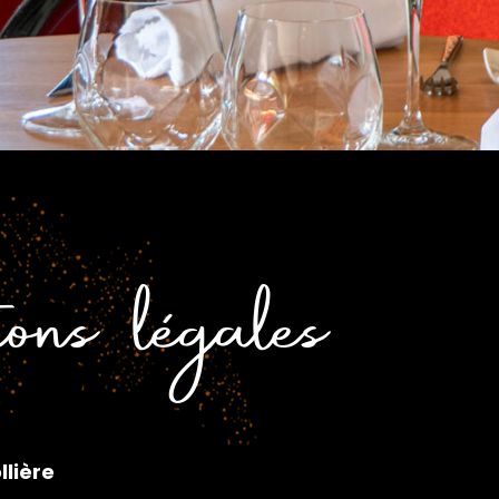
ons légales
llière
d