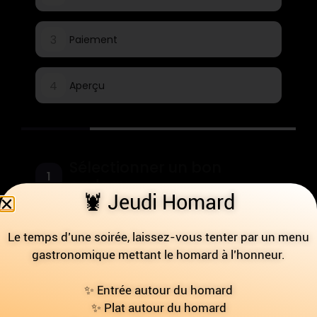
3
Paiement
4
Aperçu
Sélectionner un bon
1
cadeau
🦞 Jeudi Homard
Format
Le temps d’une soirée, laissez-vous tenter par un menu
gastronomique mettant le homard à l’honneur.
Type de bon cadeau
✨ Entrée autour du homard
Tous
✨ Plat autour du homard