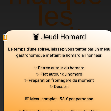
les
esprits
🦞 Jeudi Homard
Le temps d’une soirée, laissez-vous tenter par un menu
Nous créons des moments uniques
gastronomique mettant le homard à l’honneur.
autour de la gastronomie :
✨ Entrée autour du homard
mariages, événements privés et
✨ Plat autour du homard
✨ Préparation fromagère du moment
professionnels.Chaque prestation est
✨ Dessert
pensée sur mesure,
💶 Menu complet : 53 € par personne
avec une cuisine raffinée et une mise