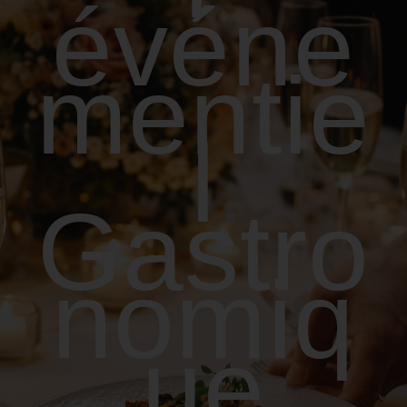
événe
mentie
l
Gastro
nomiq
ue