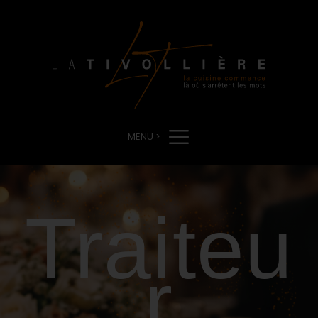
MENU >
Traiteu
r