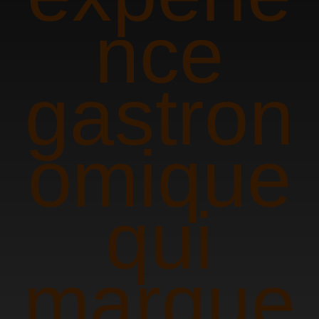
nce
gastron
omique
qui
marque